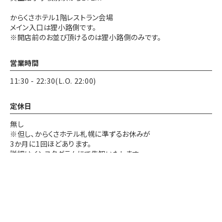
からくさホテル1階レストラン会場
メイン入口は狸小路側です。
※開店前のお並び頂けるのは狸小路側のみです。
営業時間
11:30 - 22:30(L.O. 22:00)
定休日
無し
※但し、からくさホテル札幌に準ずるお休みが
3か月に1回ほどあります。
詳細はインスタグラムにて告知いたします
決済方法
GoogleMap
GoogleMap
電話する
電話する
WEB予約
WEB予約